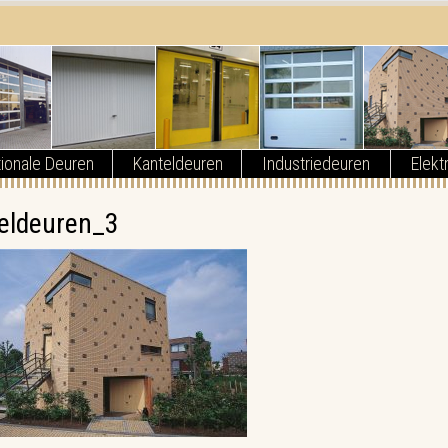
ionale Deuren
Kanteldeuren
Industriedeuren
Elekt
eldeuren_3