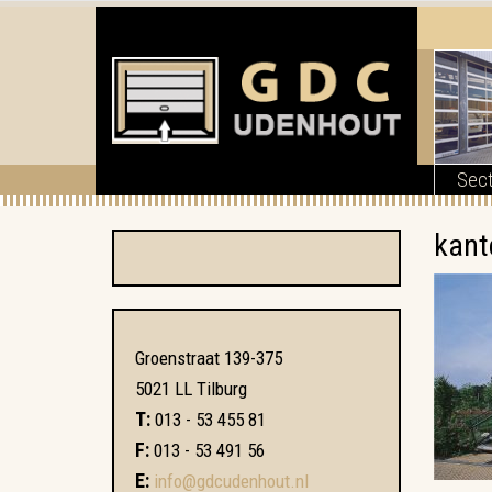
Sect
kant
Groenstraat 139-375
5021 LL Tilburg
T:
013 - 53 455 81
F:
013 - 53 491 56
E:
info@gdcudenhout.nl